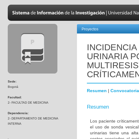
Proyectos
INCIDENCIA
URINARIA P
MULTIRESI
CRÍTICAME
Sede:
Bogotá
Resumen
|
Convocatoria
Facultad:
2- FACULTAD DE MEDICINA
Resumen
Dependencia:
2- DEPARTAMENTO DE MEDICINA
Los paciente críticamen
INTERNA
el uso de sonda vesical 
urinarias tiene una alt
costos asociados al cui