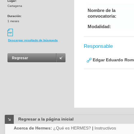
Lugar:
Cartagena
Nombre de la
convocatoria:
Duración:
1 meses
Modalidad:
Descargar resultado de búsqueda
Responsable
Regresar
Edgar Eduardo Rome
Regresar a la página inicial
Acerca de Hermes:
¿Qué es HERMES?
|
Instructivos