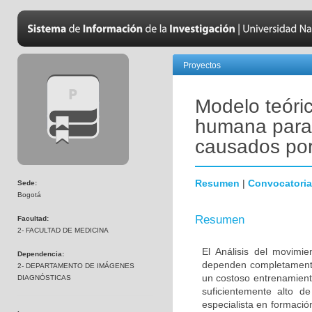
Proyectos
Modelo teóri
humana para 
causados por
Resumen
|
Convocatoria
Sede:
Bogotá
Resumen
Facultad:
2- FACULTAD DE MEDICINA
El Análisis del movimi
Dependencia:
dependen completamente 
2- DEPARTAMENTO DE IMÁGENES
un costoso entrenamient
DIAGNÓSTICAS
suficientemente alto d
especialista en formació