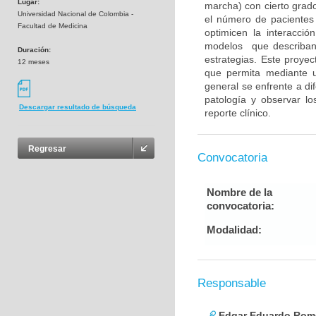
Lugar:
marcha) con cierto grado
Universidad Nacional de Colombia -
el número de pacientes
Facultad de Medicina
optimicen la interacci
modelos que describan 
Duración:
estrategias. Este proy
12 meses
que permita mediante u
general se enfrente a di
patología y observar l
Descargar resultado de búsqueda
reporte clínico.
Regresar
Convocatoria
Nombre de la
convocatoria:
Modalidad:
Responsable
Edgar Eduardo Rome