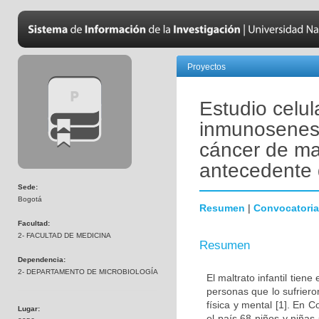
Proyectos
Estudio celul
inmunosenesc
cáncer de ma
antecedente d
Sede:
Bogotá
Resumen
|
Convocatoria
Facultad:
2- FACULTAD DE MEDICINA
Resumen
Dependencia:
2- DEPARTAMENTO DE MICROBIOLOGÍA
El maltrato infantil tien
personas que lo sufrier
física y mental [1]. En
Lugar:
el país 68 niños y niñas