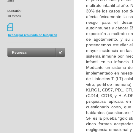
2056
maltrato infantil al año
30% de los casos son de
Duración:
18 meses
afecta únicamente la sal
riesgo para el desar
autoinmunes y cáncer [3
exposición a maltrato e
Descargar resultado de búsqueda
de agotamiento, y su 
pretendemos estudiar e
mayor incidencia en las
Regresar
sistema inmune por medi
infantil en su infancia.
Mediante un sistema de 
implementado en nuestro
de Linfocitos T (LT) col
vitro, perfil de memori
KLRG1, CD57, PD1, CTLA
(CD14, CD16, y HLA-DR), 
psiquiatría aplicará e
cuestionario corto, qu
hablantes (cuestionario
SF es la prueba “gold st
cinco formas aceptadas
negligencia emocional y 