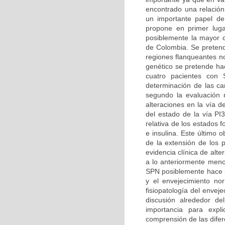
encontrado una relación
un importante papel de
propone en primer luga
posiblemente la mayor ca
de Colombia. Se pretend
regiones flanqueantes n
genético se pretende hac
cuatro pacientes con 
determinación de las car
segundo la evaluación m
alteraciones en la vía d
del estado de la vía PI
relativa de los estados 
e insulina. Este último 
de la extensión de los 
evidencia clínica de alt
a lo anteriormente menc
SPN posiblemente hace pa
y el envejecimiento no
fisiopatología del enve
discusión alrededor d
importancia para expl
comprensión de las difer