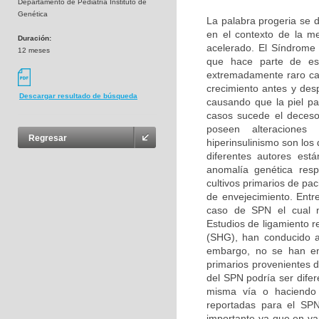
Departamento de Pediatría Instituto de
Genética
La palabra progeria se d
en el contexto de la m
Duración:
acelerado. El Síndrome
12 meses
que hace parte de es
extremadamente raro car
crecimiento antes y des
Descargar resultado de búsqueda
causando que la piel pa
casos sucede el deceso
poseen alteraciones b
Regresar
hiperinsulinismo son lo
diferentes autores es
anomalía genética resp
cultivos primarios de pa
de envejecimiento. Entr
caso de SPN el cual n
Estudios de ligamiento r
(SHG), han conducido a
embargo, no se han enc
primarios provenientes 
del SPN podría ser difer
misma vía o haciendo p
reportadas para el SPN
importante ya que en v