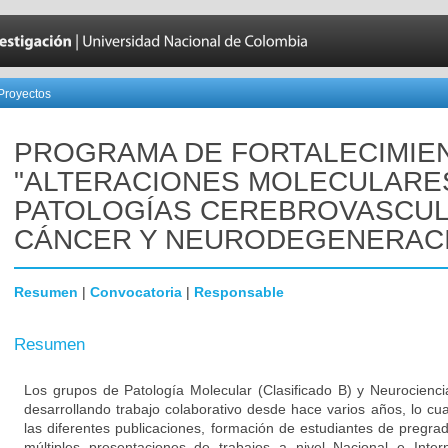
Proyectos
PROGRAMA DE FORTALECIMIE
"ALTERACIONES MOLECULARE
PATOLOGÍAS CEREBROVASCUL
CÁNCER Y NEURODEGENERAC
Resumen
|
Convocatoria
|
Responsable
Resumen
Los grupos de Patología Molecular (Clasificado B) y Neurocienci
desarrollando trabajo colaborativo desde hace varios años, lo cu
las diferentes publicaciones, formación de estudiantes de pregra
múltiples presentaciones de trabajos a nivel Nacional e Inter