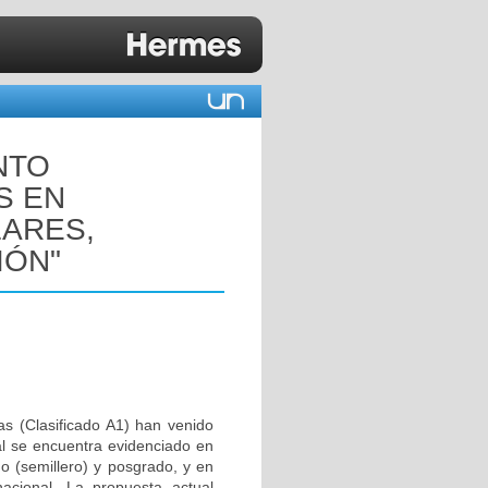
NTO
S EN
ARES,
IÓN"
as (Clasificado A1) han venido
al se encuentra evidenciado en
do (semillero) y posgrado, y en
nacional. La propuesta actual