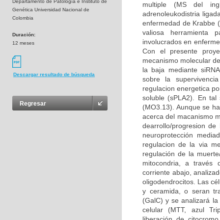
Departamento de Patología e Instituto de
multiple (MS del ingl
Genética Universidad Nacional de
adrenoleukodistria liga
Colombia
enfermedad de Krabbe (K
valiosa herramienta p
Duración:
involucrados en enfermed
12 meses
Con el presente proye
mecanismo molecular del 
la baja mediante siRNA 
Descargar resultado de búsqueda
sobre la supervivencia
regulacion energetica po
soluble (sPLA2). En tal 
Regresar
(MO3.13). Aunque se ha
acerca del macanismo mol
dearrollo/progresion d
neuroprotección mediad
regulacion de la via m
regulación de la muerte
mitocondria, a través 
corriente abajo, analiza
oligodendrocitos. Las cé
y ceramida, o seran tr
(GalC) y se analizará la
celular (MTT, azul Tri
liberación de citocromo