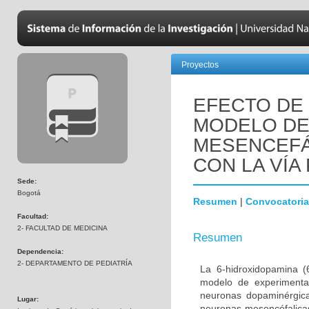
Proyectos
EFECTO DE 
MODELO DE
MESENCEFÁ
CON LA VÍA 
Sede:
Bogotá
Resumen
|
Convocatoria
Facultad:
2- FACULTAD DE MEDICINA
Resumen
Dependencia:
2- DEPARTAMENTO DE PEDIATRÍA
La 6-hidroxidopamina 
modelo de experimenta
neuronas dopaminérgica
Lugar:
neuronas mesencéfalicas