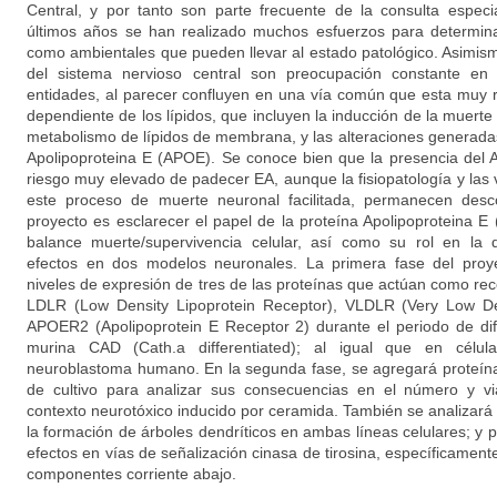
Central, y por tanto son parte frecuente de la consulta especi
últimos años se han realizado muchos esfuerzos para determinar
como ambientales que pueden llevar al estado patológico. Asimismo
del sistema nervioso central son preocupación constante en
entidades, al parecer confluyen en una vía común que esta muy r
dependiente de los lípidos, que incluyen la inducción de la muert
metabolismo de lípidos de membrana, y las alteraciones generadas 
Apolipoproteina E (APOE). Se conoce bien que la presencia del 
riesgo muy elevado de padecer EA, aunque la fisiopatología y las
este proceso de muerte neuronal facilitada, permanecen desco
proyecto es esclarecer el papel de la proteína Apolipoproteina E
balance muerte/supervivencia celular, así como su rol en la d
efectos en dos modelos neuronales. La primera fase del proye
niveles de expresión de tres de las proteínas que actúan como re
LDLR (Low Density Lipoprotein Receptor), VLDLR (Very Low Den
APOER2 (Apolipoprotein E Receptor 2) durante el periodo de dife
murina CAD (Cath.a differentiated); al igual que en célu
neuroblastoma humano. En la segunda fase, se agregará proteí
de cultivo para analizar sus consecuencias en el número y vi
contexto neurotóxico inducido por ceramida. También se analizará 
la formación de árboles dendríticos en ambas líneas celulares; y 
efectos en vías de señalización cinasa de tirosina, específicament
componentes corriente abajo.