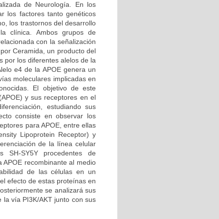
alizada de Neurología. En los
 los factores tanto genéticos
, los trastornos del desarrollo
 la clínica. Ambos grupos de
elacionada con la señalización
e por Ceramida, un producto del
por los diferentes alelos de la
Alelo e4 de la APOE genera un
 vías moleculares implicadas en
nocidas. El objetivo de este
 (APOE) y sus receptores en el
iferenciación, estudiando sus
cto consiste en observar los
ceptores para APOE, entre ellas
sity Lipoprotein Receptor) y
renciación de la línea celular
las SH-SY5Y procedentes de
na APOE recombinante al medio
abilidad de las células en un
el efecto de estas proteínas en
posteriormente se analizará sus
e la vía PI3K/AKT junto con sus