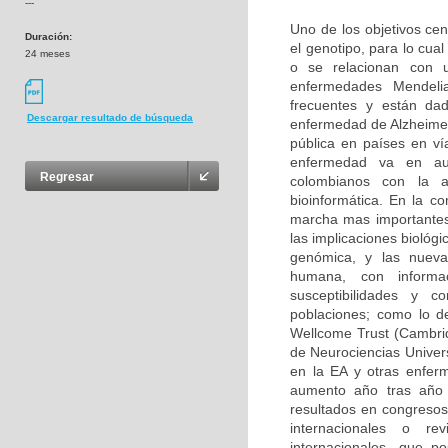
---
Uno de los objetivos cen
Duración:
el genotipo, para lo cu
24 meses
o se relacionan con u
enfermedades Mendeli
frecuentes y están da
Descargar resultado de búsqueda
enfermedad de Alzheimer
pública en países en ví
enfermedad va en aum
Regresar
colombianos con la 
bioinformática. En la c
marcha mas importantes
las implicaciones biológ
genómica, y las nuevas
humana, con informa
susceptibilidades y 
poblaciones; como lo d
Wellcome Trust (Cambri
de Neurociencias Univer
en la EA y otras enfer
aumento año tras año 
resultados en congresos 
internacionales o rev
internacionales, que p