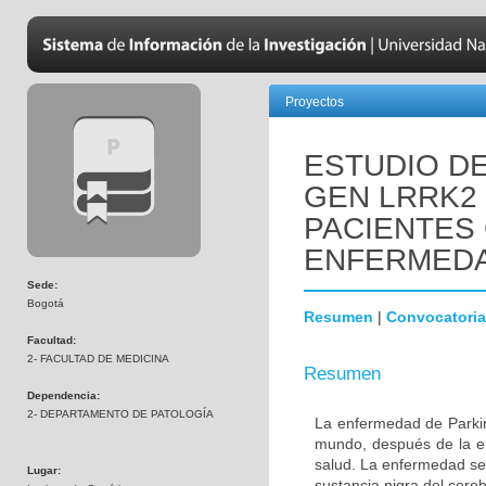
Proyectos
ESTUDIO DE
GEN LRRK2
PACIENTES
ENFERMEDA
Sede:
Bogotá
Resumen
|
Convocatoria
Facultad:
2- FACULTAD DE MEDICINA
Resumen
Dependencia:
2- DEPARTAMENTO DE PATOLOGÍA
La enfermedad de Parki
mundo, después de la e
salud. La enfermedad se
Lugar:
sustancia nigra del cere