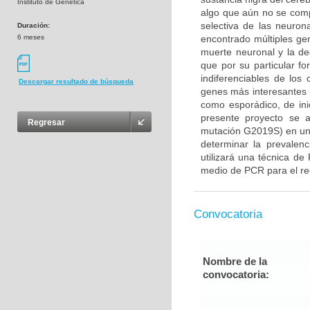
Instituto de Genética
algo que aún no se com
selectiva de las neuron
Duración:
6 meses
encontrado múltiples gen
muerte neuronal y la d
que por su particular f
indiferenciables de lo
Descargar resultado de búsqueda
genes más interesantes 
como esporádico, de ini
presente proyecto se 
Regresar
mutación G2019S) en un
determinar la prevalenc
utilizará una técnica de
medio de PCR para el rec
Convocatoria
Nombre de la
convocatoria: