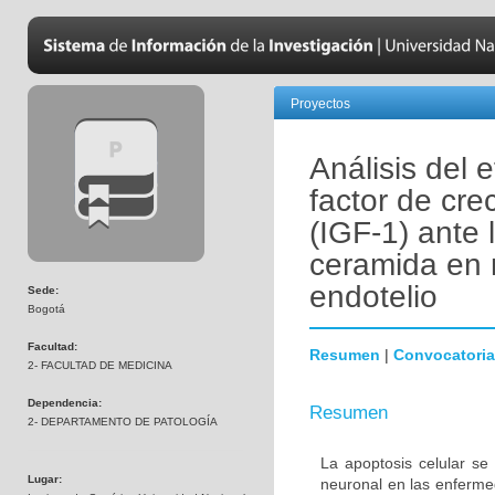
Proyectos
Análisis del 
factor de crec
(IGF-1) ante 
ceramida en 
endotelio
Sede:
Bogotá
Facultad:
Resumen
|
Convocatoria
2- FACULTAD DE MEDICINA
Dependencia:
Resumen
2- DEPARTAMENTO DE PATOLOGÍA
La apoptosis celular se
Lugar:
neuronal en las enferm