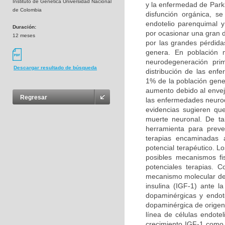
Instituto de Genética Universidad Nacional
y la enfermedad de Park
de Colombia
disfunción orgánica, s
endotelio parenquimal 
Duración:
por ocasionar una gran 
12 meses
por las grandes pérdida
genera. En población 
neurodegeneración prim
Descargar resultado de búsqueda
distribución de las en
1% de la población gene
aumento debido al enveje
Regresar
las enfermedades neurod
evidencias sugieren qu
muerte neuronal. De ta
herramienta para preven
terapias encaminadas a
potencial terapéutico. L
posibles mecanismos fi
potenciales terapias. 
mecanismo molecular del 
insulina (IGF-1) ante 
dopaminérgicas y endote
dopaminérgica de origen 
línea de células endotel
crecimiento IGF-1 como a