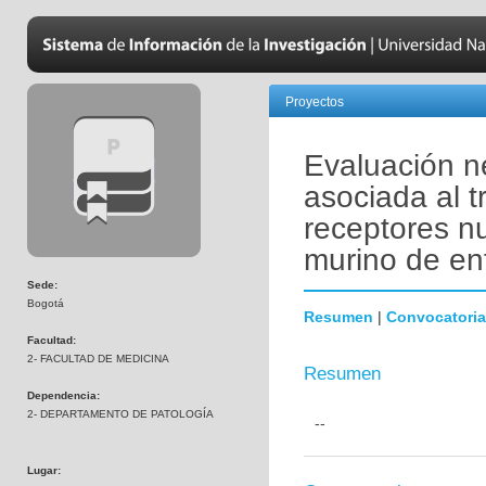
Proyectos
Evaluación n
asociada al 
receptores n
murino de en
Sede:
Bogotá
Resumen
|
Convocatoria
Facultad:
2- FACULTAD DE MEDICINA
Resumen
Dependencia:
2- DEPARTAMENTO DE PATOLOGÍA
--
Lugar: