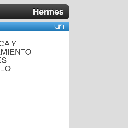
CA Y
AMIENTO
ES
ELO