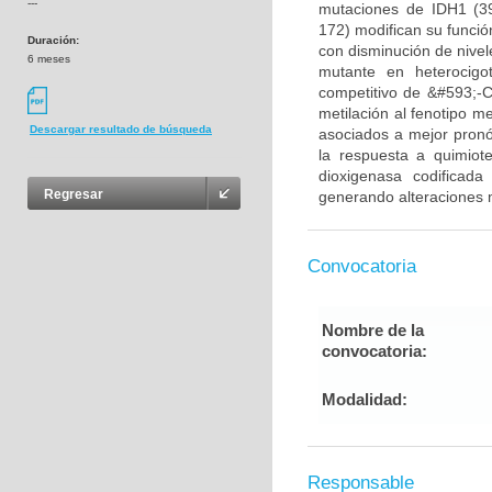
---
mutaciones de IDH1 (3
172) modifican su funció
Duración:
con disminución de nivel
6 meses
mutante en heterocigo
competitivo de &#593;-CG
metilación al fenotipo m
Descargar resultado de búsqueda
asociados a mejor pronós
la respuesta a quimiot
dioxigenasa codificada
Regresar
generando alteraciones m
Convocatoria
Nombre de la
convocatoria:
Modalidad:
Responsable