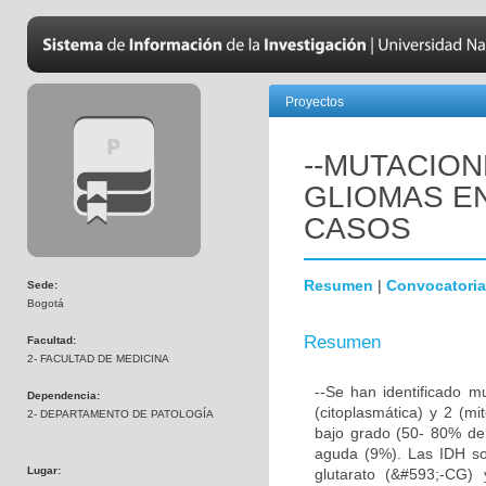
Proyectos
--MUTACION
GLIOMAS EN
CASOS
Resumen
|
Convocatoria
Sede:
Bogotá
Resumen
Facultad:
2- FACULTAD DE MEDICINA
--Se han identificado m
Dependencia:
(citoplasmática) y 2 (mi
2- DEPARTAMENTO DE PATOLOGÍA
bajo grado (50- 80% de 
aguda (9%). Las IDH so
Lugar:
glutarato (&#593;-CG