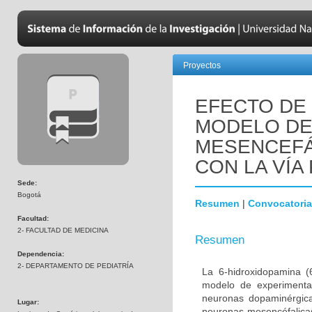
Proyectos
EFECTO DE 
MODELO DE
MESENCEFÁ
CON LA VÍA 
Sede:
Bogotá
Resumen
|
Convocatoria
Facultad:
2- FACULTAD DE MEDICINA
Resumen
Dependencia:
2- DEPARTAMENTO DE PEDIATRÍA
La 6-hidroxidopamina 
modelo de experimenta
neuronas dopaminérgica
Lugar:
neuronas mesencéfalicas