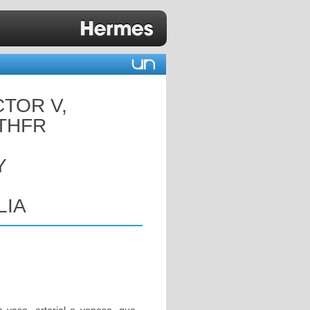
CTOR V,
MTHFR
Y
LIA