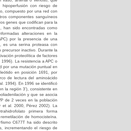
n vaso, arterial o venoso, que
e hipoperfusión con riesgo de
ico, compuesto por una red con
 otros componentes sanguíneos
los genes que codifican para la
no, han sido encontradas como
nformadas alteraciones en la
 APC) por la presencia de una
, es una serina proteasa con
 precursor inactivo. Durante la
vación proteolítica de factores
l. 1996). La resistencia a APC o
d por una mutación puntual en
leótido en posición 1691, por
rco de lectura del aminoácido
l. 1994). En 1996 se identificó
 la región 3’), consistente en
oliadenilación y que se asocia
VP de 2 veces en la población
 et al. 2000, Pérez 2002). La
etrahidrofolato primera forma
 remetilación de homocisteína.
rfismo C677T ha sido descrito
s, incrementando el riesgo de