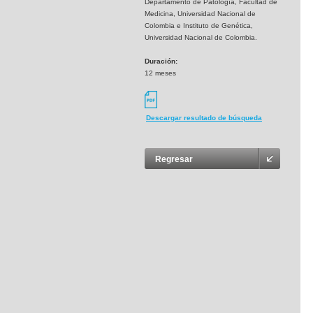
Departamento de Patología, Facultad de
Medicina, Universidad Nacional de
Colombia e Instituto de Genética,
Universidad Nacional de Colombia.
Duración:
12 meses
Descargar resultado de búsqueda
Regresar