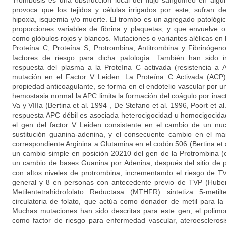
Trombosis es una obstrucción local del flujo sanguíneo en algú
provoca que los tejidos y células irrigados por este, sufran d
hipoxia, isquemia y/o muerte. El trombo es un agregado patológ
proporciones variables de fibrina y plaquetas, y que envuelve
como glóbulos rojos y blancos. Mutaciones o variantes alélicas en 
Proteína C, Proteína S, Protrombina, Antitrombina y Fibrinóge
factores de riesgo para dicha patología. También han sido i
respuesta del plasma a la Proteína C activada (resistencia a
mutación en el Factor V Leiden. La Proteína C Activada (ACP)
propiedad anticoagulante, se forma en el endotelio vascular por un
hemostasia normal la APC limita la formación del coágulo por inacti
Va y VIIIa (Bertina et al. 1994 , De Stefano et al. 1996, Poort et a
respuesta APC débil es asociada heterocigocidad u homocigocida
el gen del factor V Leiden consistente en el cambio de un nuc
sustitución guanina-adenina, y el consecuente cambio en el ma
correspondiente Arginina a Glutamina en el codón 506 (Bertina et a
un cambio simple en posición 20210 del gen de la Protrombina (en
un cambio de bases Guanina por Adenina, después del sitio de p
con altos niveles de protrombina, incrementando el riesgo de T
general y 8 en personas con antecedente previo de TVP (Huber
Metilentetrahidrofolato Reductasa (MTHFR) sintetiza 5-metilt
circulatoria de folato, que actúa como donador de metil para la
Muchas mutaciones han sido descritas para este gen, el polimo
como factor de riesgo para enfermedad vascular, ateroesclerosi