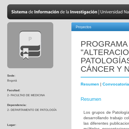
Proyectos
PROGRAMA 
"ALTERACI
PATOLOGÍA
CÁNCER Y 
Sede:
Bogotá
Resumen
|
Convocatoria
Facultad:
2- FACULTAD DE MEDICINA
Resumen
Dependencia:
2- DEPARTAMENTO DE PATOLOGÍA
Los grupos de Patología
desarrollando trabajo c
las diferentes publicaci
Lugar:
múltiples presentacion