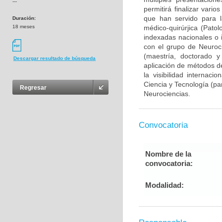
---
permitirá finalizar var
que han servido para l
Duración:
18 meses
médico-quirúrjica (Pato
indexadas nacionales o i
con el grupo de Neuroc
(maestría, doctorado y
Descargar resultado de búsqueda
aplicación de métodos de
la visibilidad internaci
Ciencia y Tecnología (pa
Regresar
Neurociencias.
Convocatoria
Nombre de la
convocatoria:
Modalidad: