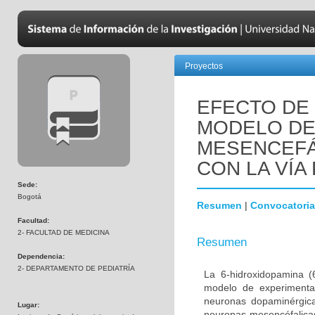
Proyectos
EFECTO DE 
MODELO DE
MESENCEFÁ
CON LA VÍA 
Sede:
Bogotá
Resumen
|
Convocatoria
Facultad:
2- FACULTAD DE MEDICINA
Resumen
Dependencia:
2- DEPARTAMENTO DE PEDIATRÍA
La 6-hidroxidopamina 
modelo de experimenta
neuronas dopaminérgica
Lugar:
neuronas mesencéfalicas