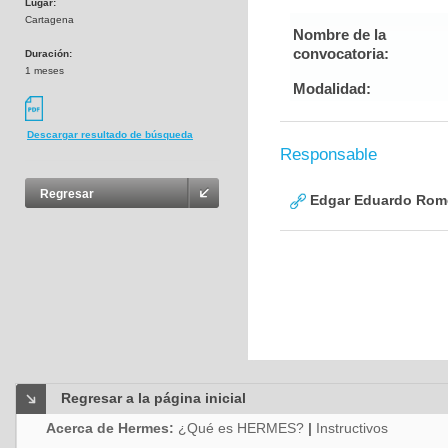
Lugar:
Cartagena
Nombre de la
convocatoria:
Duración:
1 meses
Modalidad:
Descargar resultado de búsqueda
Responsable
Regresar
Edgar Eduardo Rome
Regresar a la página inicial
Acerca de Hermes:
¿Qué es HERMES?
|
Instructivos