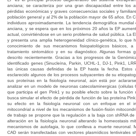
anciana; se caracteriza por una gran discapacidad entre los 
pérdidas económicas y graves consecuencias sociales y familiar
población general y al 2% de la población mayor de 65 años. En 
individuos aproximadamente. La tendencia demográfica mundial 
anciana, y se espera que en los próximos 20 años la EP aument
actual, convirtiéndose en un serio problema de salud pública. La
y presenta una amplia heterogeneidad clínico-genética, lo que ha
conocimiento de sus mecanismos fisiopatológicos básicos, a
tratamiento sintomático y en su diagnóstico. Algunas formas 
descrito recientemente. Gracias a los progresos de la Genómic
identificado genes (Sinucleína, Parkin, UCHL-1, DJ-1, Pink1, L
las únicas causas definidas de la EP hasta la fecha. Estos
esclarecido algunos de los procesos subyacentes de su etiopatog
sus proteínas en la fisiología neuronal, aún está por aclarars
analizar en un modelo de neuronas catecolaminergicas (células 
que participa el gen Pink1 y su posible efecto sobre la función 
busca simular el efecto de pérdida de función de las proteína Pink
su efecto en la fisiología neuronal con un enfoque en el i
mitocondrial a nivel de los mecanismos de fusión-fisión mitocondr
de trabajo se propone que la regulación a la baja con shRNA de
alteración en la fisiología neuronal alterando la homeostasis mito
mecanismos de autofagia, lo que conlleva a muerte neuronal. M
CAD serán transfectadas con vectores plasmídicos lentivirales 