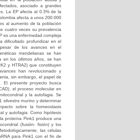
afectados, asociado a grandes
es. La EP afecta al 0.3% de la
Colombia afecta a unos 200.000
es al aumento de la población
e cuatro veces su prevalencia
 EP es una enfermedad compleja
 dificultado profundizar en el
 pesar de los avances en el
genéticas mendelianas se han
a en los últimos años, se han
RRK2 y HTRA2) que constituyen
 avances han revolucionado y
enia, sin embargo, el papel de
e. El presente proyecto busca
CAD), el proceso molecular en
mitocondrial y la autofagia. Se
1 silvestre murino y determinar
mpacto sobre la homeostasis
ial y autofagia. Como hipótesis
 la proteína Pink1 produce una
condrial (fusión- fisión) y los
etodológicamente, las células
shRNA para Pink1 con el fin de