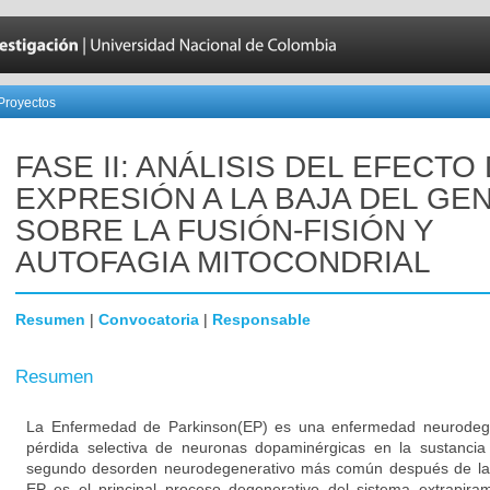
Proyectos
FASE II: ANÁLISIS DEL EFECTO
EXPRESIÓN A LA BAJA DEL GEN
SOBRE LA FUSIÓN-FISIÓN Y
AUTOFAGIA MITOCONDRIAL
Resumen
|
Convocatoria
|
Responsable
Resumen
La Enfermedad de Parkinson(EP) es una enfermedad neurodegen
pérdida selectiva de neuronas dopaminérgicas en la sustancia
segundo desorden neurodegenerativo más común después de la
EP es el principal proceso degenerativo del sistema extrapiram