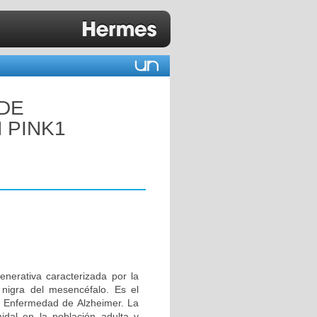
 DE
 PINK1
erativa caracterizada por la
 nigra del mesencéfalo. Es el
 Enfermedad de Alzheimer. La
idal en la población adulta y