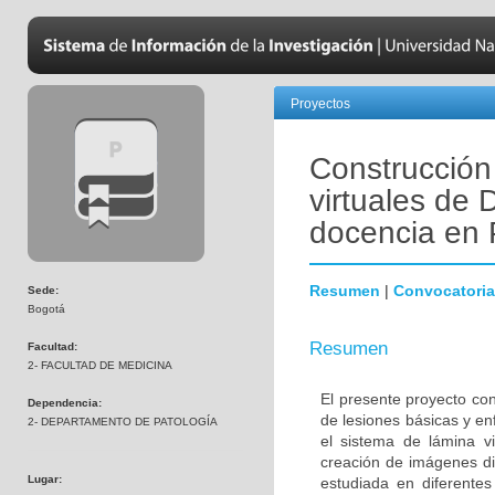
Proyectos
Construcción
virtuales de 
docencia en
Resumen
|
Convocatoria
Sede:
Bogotá
Resumen
Facultad:
2- FACULTAD DE MEDICINA
El presente proyecto co
Dependencia:
de lesiones básicas y e
2- DEPARTAMENTO DE PATOLOGÍA
el sistema de lámina v
creación de imágenes dig
Lugar:
estudiada en diferentes