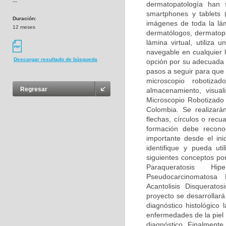
---
dermatopatología han 
smartphones y tablets 
Duración:
imágenes de toda la lám
12 meses
dermatólogos, dermatopa
lámina virtual, utiliz
navegable en cualquier 
Descargar resultado de búsqueda
opción por su adecuada 
pasos a seguir para que 
microscopio robotiza
Regresar
almacenamiento, visual
Microscopio Robotizado
Colombia. Se realizará
flechas, círculos o recu
formación debe recono
importante desde el ini
identifique y pueda uti
siguientes conceptos por
Paraqueratosis Hipe
Pseudocarcinomatosa H
Acantolisis Disqueratos
proyecto se desarrollar
diagnóstico histológico
enfermedades de la piel 
diagnóstico. Finalmente