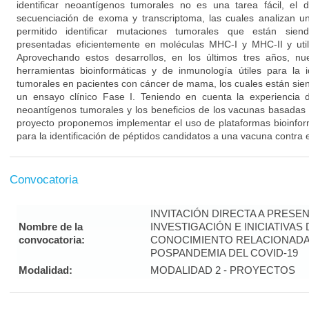
identificar neoantígenos tumorales no es una tarea fácil, el 
secuenciación de exoma y transcriptoma, las cuales analizan u
permitido identificar mutaciones tumorales que están sien
presentadas eficientemente en moléculas MHC-I y MHC-II y util
Aprovechando estos desarrollos, en los últimos tres años, n
herramientas bioinformáticas y de inmunología útiles para la i
tumorales en pacientes con cáncer de mama, los cuales están si
un ensayo clínico Fase I. Teniendo en cuenta la experiencia 
neoantígenos tumorales y los beneficios de los vacunas basadas e
proyecto proponemos implementar el uso de plataformas bioinfo
para la identificación de péptidos candidatos a una vacuna contra
Convocatoria
INVITACIÓN DIRECTA A PRES
Nombre de la
INVESTIGACIÓN E INICIATIVAS
convocatoria:
CONOCIMIENTO RELACIONADA
POSPANDEMIA DEL COVID-19
Modalidad:
MODALIDAD 2 - PROYECTOS