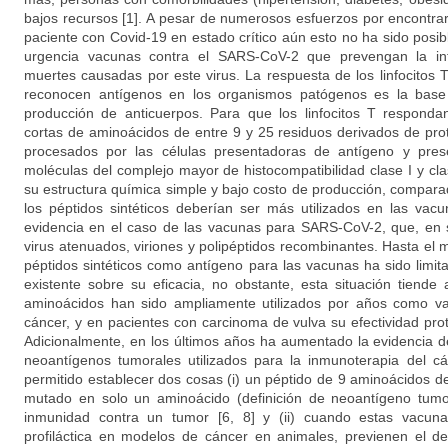
bajos recursos [1]. A pesar de numerosos esfuerzos por encontra
paciente con Covid-19 en estado crítico aún esto no ha sido posib
urgencia vacunas contra el SARS-CoV-2 que prevengan la inf
muertes causadas por este virus. La respuesta de los linfocitos 
reconocen antígenos en los organismos patógenos es la base 
producción de anticuerpos. Para que los linfocitos T responda
cortas de aminoácidos de entre 9 y 25 residuos derivados de pr
procesados por las células presentadoras de antígeno y prese
moléculas del complejo mayor de histocompatibilidad clase I y cla
su estructura química simple y bajo costo de producción, compara
los péptidos sintéticos deberían ser más utilizados en las vac
evidencia en el caso de las vacunas para SARS-CoV-2, que, en
virus atenuados, viriones y polipéptidos recombinantes. Hasta el
péptidos sintéticos como antígeno para las vacunas ha sido limit
existente sobre su eficacia, no obstante, esta situación tiend
aminoácidos han sido ampliamente utilizados por años como va
cáncer, y en pacientes con carcinoma de vulva su efectividad pro
Adicionalmente, en los últimos años ha aumentado la evidencia 
neoantígenos tumorales utilizados para la inmunoterapia del cá
permitido establecer dos cosas (i) un péptido de 9 aminoácidos d
mutado en solo un aminoácido (definición de neoantígeno tumora
inmunidad contra un tumor [6, 8] y (ii) cuando estas vacun
profiláctica en modelos de cáncer en animales, previenen el des