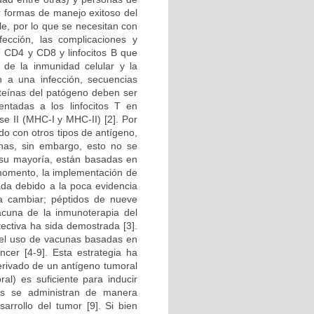
r formas de manejo exitoso del
le, por lo que se necesitan con
ección, las complicaciones y
T CD4 y CD8 y linfocitos B que
de la inmunidad celular y la
n a una infección, secuencias
oteínas del patógeno deben ser
ntadas a los linfocitos T en
se II (MHC-I y MHC-II) [2]. Por
do con otros tipos de antígeno,
unas, sin embargo, esto no se
 su mayoría, están basadas en
 momento, la implementación de
ada debido a la poca evidencia
e a cambiar; péptidos de nueve
cuna de la inmunoterapia del
tectiva ha sida demostrada [3].
del uso de vacunas basadas en
ncer [4-9]. Esta estrategia ha
erivado de un antígeno tumoral
l) es suficiente para inducir
as se administran de manera
arrollo del tumor [9]. Si bien