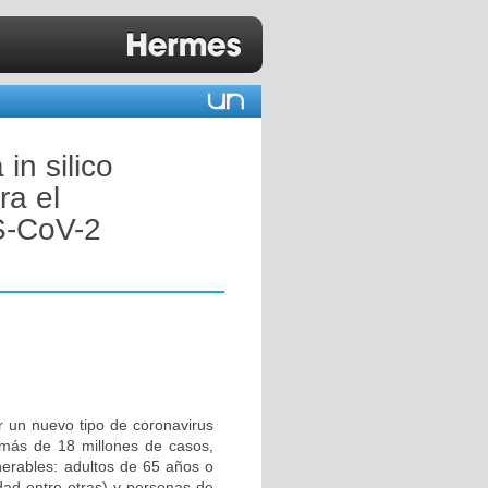
in silico
ra el
S-CoV-2
 un nuevo tipo de coronavirus
ás de 18 millones de casos,
erables: adultos de 65 años o
dad entre otras) y personas de