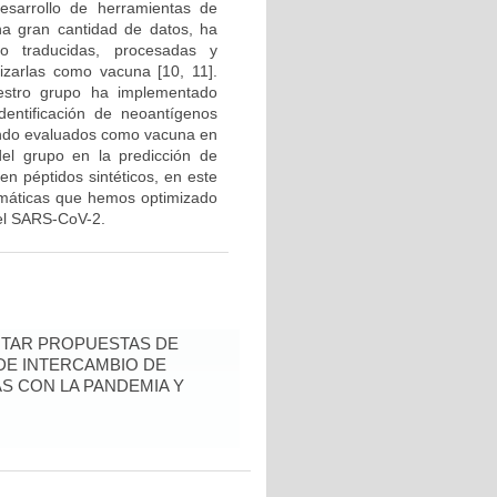
desarrollo de herramientas de
na gran cantidad de datos, ha
do traducidas, procesadas y
izarlas como vacuna [10, 11].
uestro grupo ha implementado
dentificación de neoantígenos
endo evaluados como vacuna en
del grupo en la predicción de
n péptidos sintéticos, en este
rmáticas que hemos optimizado
 el SARS-CoV-2.
ENTAR PROPUESTAS DE
 DE INTERCAMBIO DE
S CON LA PANDEMIA Y