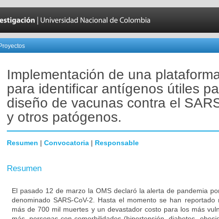
Proyectos
Implementación de una plataforma 
para identificar antígenos útiles pa
diseño de vacunas contra el SAR
y otros patógenos.
Resumen
|
Convocatoria
|
Responsable
Resumen
El pasado 12 de marzo la OMS declaró la alerta de pandemia por
denominado SARS-CoV-2. Hasta el momento se han reportado m
más de 700 mil muertes y un devastador costo para los más vuln
más, personas con comorbilidades (hipertensión, diabetes, obesi