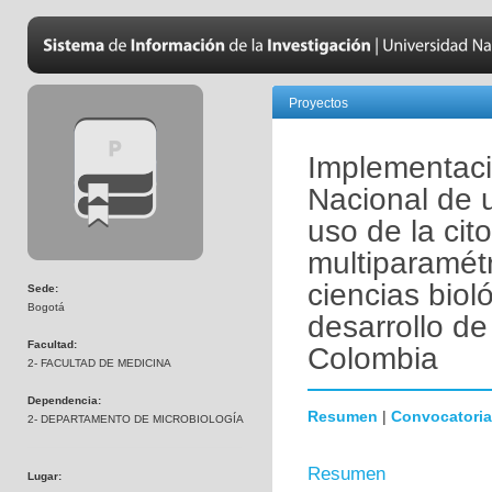
Proyectos
Implementaci
Nacional de 
uso de la cito
multiparamétr
ciencias biol
Sede:
Bogotá
desarrollo de
Facultad:
Colombia
2- FACULTAD DE MEDICINA
Dependencia:
Resumen
|
Convocatoria
2- DEPARTAMENTO DE MICROBIOLOGÍA
Resumen
Lugar: