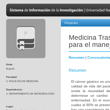
Proyectos
Medicina Tra
para el manej
Resumen
|
Convocatoria
Sede:
Bogotá
Resumen
Facultad:
El cáncer gástrico es un
2- FACULTAD DE MEDICINA
calidad de vida del pac
Dependencia:
existe la necesidad d
2- DEPARTAMENTO DE MICROBIOLOGÍA
determinar un cambio 
enfermedad. En el mun
cuales el 80% se presen
Lugar:
hay una coexistencia de