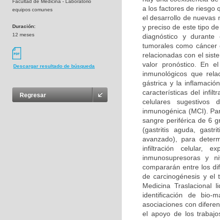
Facultad de Medicina - Laboratorio
a los factores de riesgo
equipos comunes
el desarrollo de nuevas
y preciso de este tipo d
Duración:
12 meses
diagnóstico y durante
tumorales como cáncer d
relacionadas con el sis
valor pronóstico. En e
Descargar resultado de búsqueda
inmunológicos que rela
gástrica y la inflamació
características del infi
Regresar
celulares sugestivos 
inmunogénica (MCI). Para
sangre periférica de 6 g
(gastritis aguda, gastri
avanzado), para determ
infiltración celular,
inmunosupresoras y ni
compararán entre los dif
de carcinogénesis y el 
Medicina Traslacional l
identificación de bio-
asociaciones con difere
el apoyo de los trabajo