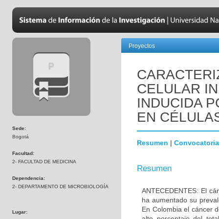
Proyectos
CARACTERI
CELULAR IN
INDUCIDA P
EN CÉLULA
Sede:
Bogotá
Resumen
|
Convocatoria
Facultad:
2- FACULTAD DE MEDICINA
Resumen
Dependencia:
2- DEPARTAMENTO DE MICROBIOLOGÍA
ANTECEDENTES: El cánc
ha aumentado su preval
En Colombia el cáncer 
Lugar:
alto porcentaje del to