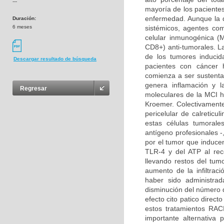
---
mayoría de los paciente
enfermedad. Aunque la qu
Duración:
6 meses
sistémicos, agentes com
celular inmunogénica (M
CD8+) anti-tumorales. La
de los tumores inducid
Descargar resultado de búsqueda
pacientes con cáncer 
comienza a ser sustenta
genera inflamación y l
Regresar
moleculares de la MCI h
Kroemer. Colectivamente,
pericelular de calreticu
estas células tumorale
antígeno profesionales -,
por el tumor que induce
TLR-4 y del ATP al rec
llevando restos del tu
aumento de la infiltrac
haber sido administrad
disminución del número 
efecto cito patico direc
estos tratamientos RA
importante alternativa