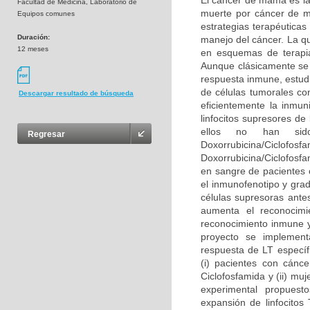
El cáncer de mama es la
Facultad de Medicina, Laboratorio de
muerte por cáncer de mu
Equipos comunes
estrategias terapéutica
Duración:
manejo del cáncer. La qu
12 meses
en esquemas de terapi
Aunque clásicamente se 
respuesta inmune, estudi
de células tumorales co
Descargar resultado de búsqueda
eficientemente la inmun
linfocitos supresores de
ellos no han sid
Regresar
Doxorrubicina/Ciclofo
Doxorrubicina/Ciclofosfa
en sangre de pacientes 
el inmunofenotipo y grad
células supresoras antes
aumenta el reconocimi
reconocimiento inmune y
proyecto se implementa
respuesta de LT específ
(i) pacientes con cánc
Ciclofosfamida y (ii) mu
experimental propuest
expansión de linfocitos