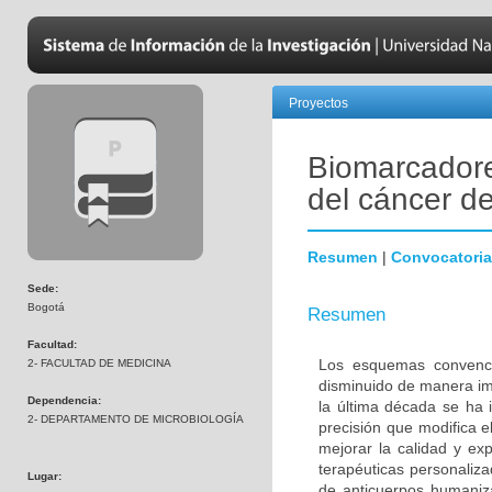
Proyectos
Biomarcadore
del cáncer 
Resumen
|
Convocatoria
Sede:
Bogotá
Resumen
Facultad:
Los esquemas convenci
2- FACULTAD DE MEDICINA
disminuido de manera im
Dependencia:
la última década se ha 
2- DEPARTAMENTO DE MICROBIOLOGÍA
precisión que modifica e
mejorar la calidad y ex
terapéuticas personalizad
Lugar:
de anticuerpos humaniza