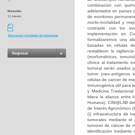
---
combinación con quimio
adelantados en países d
Duración:
de monitoreo permanente
12 meses
morbi-mortalidad y mej
contraste con los av
implementación en Co
Descargar resultado de búsqueda
formalizaremos una ali
basadas en células den
restablecer la vigilanci
Regresar
(morfométricos, inmunol
clínica al tratamiento
tumoral serán usados pa
tumor (neo-antígenos i
células de cancer de mam
inmunogénica útil para l
y Medicina Traslacional
lidera la alianza entre 
Humana); CIM@LAB del i
de Interés Agronómico (F
(i) infraestructura de 
tumorales mediante el 
tumores de cáncer de ma
identificación mediante 