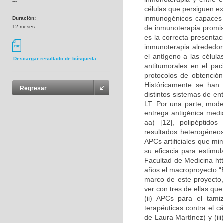
---
células que persiguen ex
inmunogénicos capaces d
Duración:
12 meses
de inmunoterapia promis
es la correcta presentac
inmunoterapia alrededor
el antígeno a las célul
Descargar resultado de búsqueda
antitumorales en el pa
protocolos de obtención
Históricamente se han 
Regresar
distintos sistemas de en
LT. Por una parte, mode
entrega antigénica media
aa) [12], polipéptido
resultados heterogéneos
APCs artificiales que mi
su eficacia para estimul
Facultad de Medicina htt
años el macroproyecto “
marco de este proyecto,
ver con tres de ellas que
(ii) APCs para el tami
terapéuticas contra el 
de Laura Martínez) y (iii