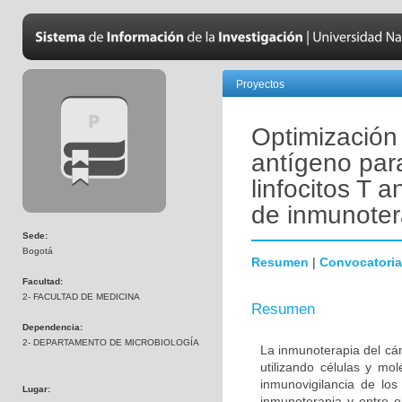
Proyectos
Optimización
antígeno para
linfocitos T 
de inmunoter
Sede:
Bogotá
Resumen
|
Convocatoria
Facultad:
2- FACULTAD DE MEDICINA
Resumen
Dependencia:
2- DEPARTAMENTO DE MICROBIOLOGÍA
La inmunoterapia del cá
utilizando células y mol
inmunovigilancia de los
Lugar:
inmunoterapia y entre e