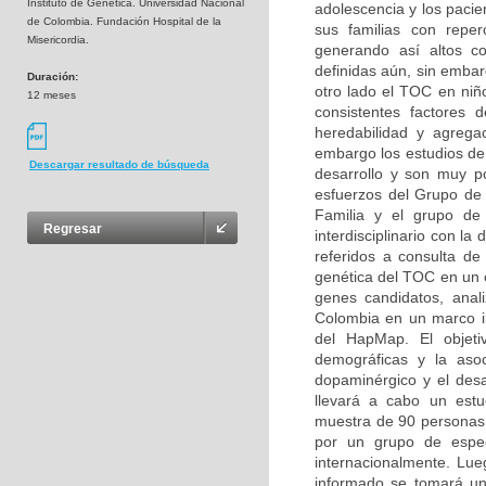
Instituto de Genética. Universidad Nacional
adolescencia y los pacie
de Colombia. Fundación Hospital de la
sus familias con reperc
Misericordia.
generando así altos co
definidas aún, sin embar
Duración:
otro lado el TOC en niñ
12 meses
consistentes factores d
heredabilidad y agregac
embargo los estudios de 
Descargar resultado de búsqueda
desarrollo y son muy p
esfuerzos del Grupo de 
Familia y el grupo de 
Regresar
interdisciplinario con la
referidos a consulta de 
genética del TOC en un c
genes candidatos, anal
Colombia en un marco ini
del HapMap. El objetiv
demográficas y la asoc
dopaminérgico y el desa
llevará a cabo un estu
muestra de 90 personas (
por un grupo de especi
internacionalmente. Lue
informado se tomará un