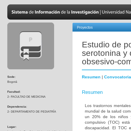
Proyectos
Estudio de p
serotonina y 
obsesivo-com
Resumen
|
Convocatoria
Sede:
Bogotá
Resumen
Facultad:
2- FACULTAD DE MEDICINA
Los trastornos mentales
Dependencia:
mundial de la salud com
2- DEPARTAMENTO DE PEDIATRÍA
un 20% de los niños y
compulsivo (TOC) está 
Lugar:
discapacidad. El TOC 