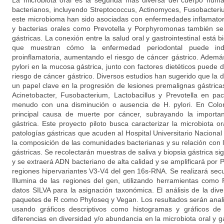
La microbiota oral es la segunda más diversa del cuerpo hu
bacterianos, incluyendo Streptococcus, Actinomyces, Fusobacteriu
este microbioma han sido asociadas con enfermedades inflamatori
y bacterias orales como Prevotella y Porphyromonas también se
gástricas. La conexión entre la salud oral y gastrointestinal está
que muestran cómo la enfermedad periodontal puede ind
proinflamatoria, aumentando el riesgo de cáncer gástrico. Además
pylori en la mucosa gástrica, junto con factores dietéticos puede
riesgo de cáncer gástrico. Diversos estudios han sugerido que la
un papel clave en la progresión de lesiones premalignas gástrica
Acinetobacter, Fusobacterium, Lactobacillus y Prevotella en pa
menudo con una disminución o ausencia de H. pylori. En Colom
principal causa de muerte por cáncer, subrayando la importan
gástrica. Este proyecto piloto busca caracterizar la microbiota o
patologías gástricas que acuden al Hospital Universitario Nacional 
la composición de las comunidades bacterianas y su relación con 
gástricas. Se recolectarán muestras de saliva y biopsia gástrica si
y se extraerá ADN bacteriano de alta calidad y se amplificará por P
regiones hipervariantes V3-V4 del gen 16s-RNA. Se realizará se
Illumina de las regiones del gen, utilizando herramientas como
datos SILVA para la asignación taxonómica. El análisis de la div
paquetes de R como Phyloseq y Vegan. Los resultados serán anal
usando gráficos descriptivos como histogramas y gráficos de
diferencias en diversidad y/o abundancia en la microbiota oral y g