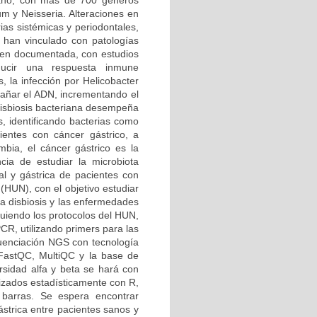
mano, con más de 700 géneros
m y Neisseria. Alteraciones en
as sistémicas y periodontales,
 han vinculado con patologías
 bien documentada, con estudios
ucir una respuesta inmune
, la infección por Helicobacter
 dañar el ADN, incrementando el
 disbiosis bacteriana desempeña
s, identificando bacterias como
cientes con cáncer gástrico, a
bia, el cáncer gástrico es la
cia de estudiar la microbiota
ral y gástrica de pacientes con
(HUN), con el objetivo estudiar
la disbiosis y las enfermedades
guiendo los protocolos del HUN,
CR, utilizando primers para las
cuenciación NGS con tecnología
 FastQC, MultiQC y la base de
ersidad alfa y beta se hará con
izados estadísticamente con R,
 barras. Se espera encontrar
ástrica entre pacientes sanos y