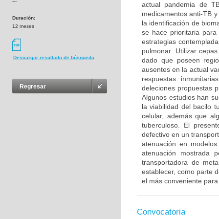
---
actual pandemia de TB 
medicamentos anti-TB y l
Duración:
la identificación de biom
12 meses
se hace prioritaria para
estrategias contemplad
pulmonar. Utilizar cepas
Descargar resultado de búsqueda
dado que poseen regio
ausentes en la actual v
respuestas inmunitari
Regresar
deleciones propuestas p
Algunos estudios han su
la viabilidad del bacilo
celular, además que alg
tuberculoso. El presen
defectivo en un transpor
atenuación en modelos 
atenuación mostrada p
transportadora de metal
establecer, como parte d
el más conveniente para 
Convocatoria