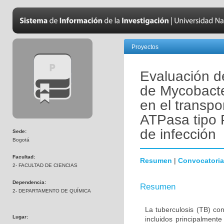
Proyectos
Evaluación de
de Mycobacte
en el transpo
ATPasa tipo 
de infección
Sede:
Bogotá
Facultad:
Resumen
|
Convocatoria
2- FACULTAD DE CIENCIAS
Dependencia:
Resumen
2- DEPARTAMENTO DE QUÍMICA
La tuberculosis (TB) co
Lugar:
incluidos principalmen