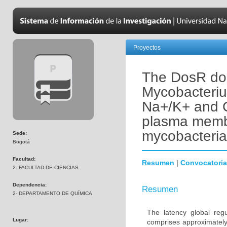
Proyectos
The DosR dor
Mycobacteriu
Na+/K+ and C
plasma membr
mycobacteria
Sede:
Bogotá
Facultad:
Resumen
|
Convocatoria
2- FACULTAD DE CIENCIAS
Dependencia:
Resumen
2- DEPARTAMENTO DE QUÍMICA
The latency global reg
Lugar:
comprises approximately 