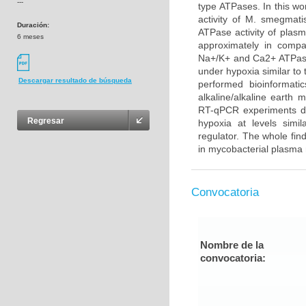
---
type ATPases. In this wo
activity of M. smegma
Duración:
ATPase activity of plas
6 meses
approximately in compar
Na+/K+ and Ca2+ ATPase 
under hypoxia similar to 
Descargar resultado de búsqueda
performed bioinformati
alkaline/alkaline earth
RT-qPCR experiments de
Regresar
hypoxia at levels simi
regulator. The whole fi
in mycobacterial plasma
Convocatoria
Nombre de la
convocatoria: