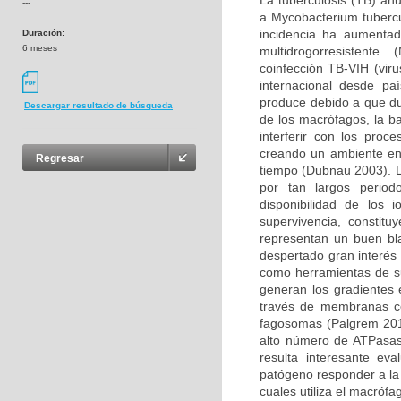
La tuberculosis (TB) an
---
a Mycobacterium tuberc
incidencia ha aumenta
Duración:
6 meses
multidrogorresistent
coinfección TB-VIH (vir
internacional desde pa
produce debido a que dur
Descargar resultado de búsqueda
de los macrófagos, la b
interferir con los pro
creando un ambiente en 
Regresar
tiempo (Dubnau 2003). L
por tan largos perio
disponibilidad de los 
supervivencia, constitu
representan un buen bl
despertado gran interés 
como herramientas de su
generan los gradientes 
través de membranas cel
fagosomas (Palgrem 2011
alto número de ATPasas
resulta interesante ev
patógeno responder a la 
cuales utiliza el macrófa