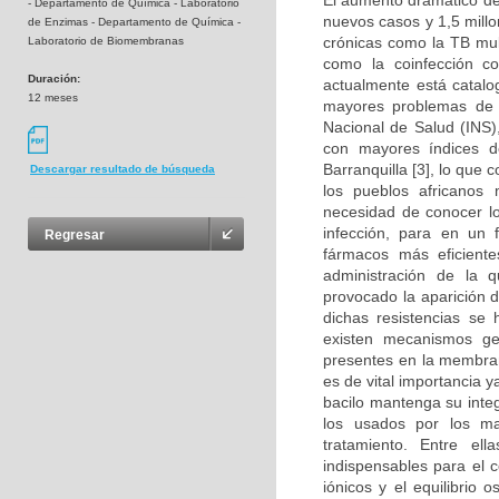
El aumento dramático de 
- Departamento de Química - Laboratorio
nuevos casos y 1,5 millo
de Enzimas - Departamento de Química -
crónicas como la TB mul
Laboratorio de Biomembranas
como la coinfección c
Duración:
actualmente está catal
12 meses
mayores problemas de s
Nacional de Salud (INS)
con mayores índices d
Barranquilla [3], lo que
Descargar resultado de búsqueda
los pueblos africanos 
necesidad de conocer lo
infección, para en un 
Regresar
fármacos más eficient
administración de la q
provocado la aparición 
dichas resistencias se
existen mecanismos ge
presentes en la membran
es de vital importancia 
bacilo mantenga su inte
los usados por los ma
tratamiento. Entre e
indispensables para el 
iónicos y el equilibrio 