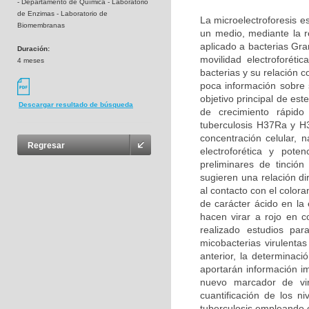
- Departamento de Química - Laboratorio
de Enzimas - Laboratorio de
La microelectroforesis e
Biomembranas
un medio, mediante la r
aplicado a bacterias Gr
Duración:
movilidad electroforéti
4 meses
bacterias y su relación 
poca información sobre s
objetivo principal de est
Descargar resultado de búsqueda
de crecimiento rápid
tuberculosis H37Ra y H3
concentración celular, n
Regresar
electroforética y pote
preliminares de tinción
sugieren una relación di
al contacto con el color
de carácter ácido en la 
hacen virar a rojo en c
realizado estudios par
micobacterias virulenta
anterior, la determinaci
aportarán información im
nuevo marcador de viru
cuantificación de los n
tuberculosis empleando 