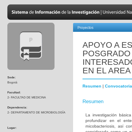
Proyectos
APOYO A ES
POSGRADO 
INTERESADO
EN EL AREA
Sede:
Bogotá
Resumen
|
Convocatoria
Facultad:
2- FACULTAD DE MEDICINA
Resumen
Dependencia:
2- DEPARTAMENTO DE MICROBIOLOGÍA
La investigación básic
profundizar en el ent
micobacteriosis, así co
Lugar:
considerada como un pr