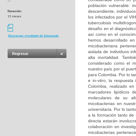
---
población vulnerable: i
descendiente, individuo
Duración:
15 meses
los infectados por el V
tuberculosis multidrogo
desafío en el diagnóstic
así como en el conocimi
Descargar resultado de búsqueda
hemos desarrollado en 
micobacteriana perten
aislada de individuos i
Regresar
alta mortalidad. Tambi
considerado como el má
nuestro país por el puer
para Colombia. Por lo tan
e in-vitro, la respuest
Colombia, realizado en
marcadores lipídicos d
moleculares de su alt
micobacterias en nuestr
universitaria. Por lo tant
a la formación tanto de
directa estarán involuc
colaboración en investig
micobacterias perteneci