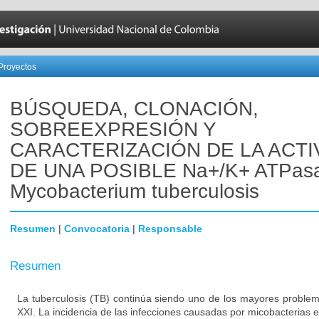
Proyectos
BÚSQUEDA, CLONACIÓN,
SOBREEXPRESIÓN Y
CARACTERIZACIÓN DE LA ACTI
DE UNA POSIBLE Na+/K+ ATPas
Mycobacterium tuberculosis
Resumen
|
Convocatoria
|
Responsable
Resumen
La tuberculosis (TB) continúa siendo uno de los mayores problema
XXI. La incidencia de las infecciones causadas por micobacterias