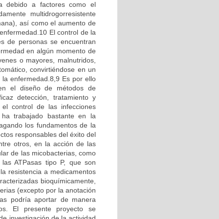
a debido a factores como el
amente multidrogorresistente
umana), así como el aumento de
 enfermedad.10 El control de la
es de personas se encuentran
enfermedad en algún momento de
óvenes o mayores, malnutridos,
tomático, convirtiéndose en un
e la enfermedad.8,9 Es por ello
 en el diseño de métodos de
icaz detección, tratamiento y
el control de las infecciones
 ha trabajado bastante en la
ndagando los fundamentos de la
ectos responsables del éxito del
tre otros, en la acción de las
lar de las micobacterias, como
n las ATPasas tipo P, que son
 la resistencia a medicamentos
racterizadas bioquímicamente,
erias (excepto por la anotación
imas podría aportar de manera
sos. El presente proyecto se
e investigación de la actividad