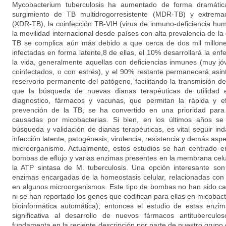
Mycobacterium tuberculosis ha aumentado de forma dramátic
surgimiento de TB multidrogorresistente (MDR-TB) y extremad
(XDR-TB), la coinfección TB-VIH (virus de inmuno-deficiencia h
la movilidad internacional desde países con alta prevalencia de la
TB se complica aún más debido a que cerca de dos mil millon
infectadas en forma latente,8 de ellas, el 10% desarrollará la 
la vida, generalmente aquellas con deficiencias inmunes (muy j
coinfectados, o con estrés), y el 90% restante permanecerá asin
reservorio permanente del patógeno, facilitando la transmisión d
que la búsqueda de nuevas dianas terapéuticas de utilidad
diagnostico, fármacos y vacunas, que permitan la rápida y ef
prevención de la TB, se ha convertido en una prioridad para 
causadas por micobacterias. Si bien, en los últimos años se
búsqueda y validación de dianas terapéuticas, es vital seguir i
infección latente, patogénesis, virulencia, resistencia y demás asp
microorganismo. Actualmente, estos estudios se han centrado en
bombas de eflujo y varias enzimas presentes en la membrana celu
la ATP sintasa de M. tuberculosis. Una opción interesante so
enzimas encargadas de la homeostasis celular, relacionadas con
en algunos microorganismos. Este tipo de bombas no han sido ca
ni se han reportado los genes que codifican para ellas en micobact
bioinformática automática); entonces el estudio de estas enz
significativa al desarrollo de nuevos fármacos antituberculo
fundamenta en la reciente descripción por parte de nuestro grupo d