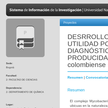
Proyectos
DESRROLLO
UTILIDAD P
DIAGNÓSTI
PRODUCIDA 
colombiense
Sede:
Bogotá
Facultad:
Resumen
|
Convocatoria
2- FACULTAD DE CIENCIAS
Dependencia:
Resumen
2- DEPARTAMENTO DE QUÍMICA
El complejo Mycobacter
Lugar:
ubicuas en la naturalez