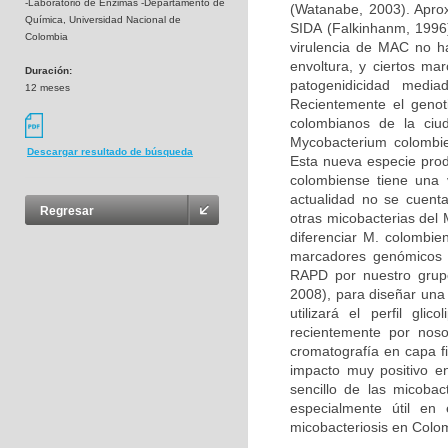
-Laboratorio de Enzimas -Departamento de
(Watanabe, 2003). Apro
Química, Universidad Nacional de
SIDA (Falkinhanm, 1996
Colombia
virulencia de MAC no ha
envoltura, y ciertos mar
Duración:
patogenidicidad medi
12 meses
Recientemente el genot
colombianos de la ciud
Mycobacterium colombie
Descargar resultado de búsqueda
Esta nueva especie pro
colombiense tiene una 
actualidad no se cuent
Regresar
otras micobacterias del
diferenciar M. colombie
marcadores genómicos d
RAPD por nuestro grupo
2008), para diseñar una
utilizará el perfil gli
recientemente por noso
cromatografía en capa fi
impacto muy positivo en 
sencillo de las micobac
especialmente útil en
micobacteriosis en Colo