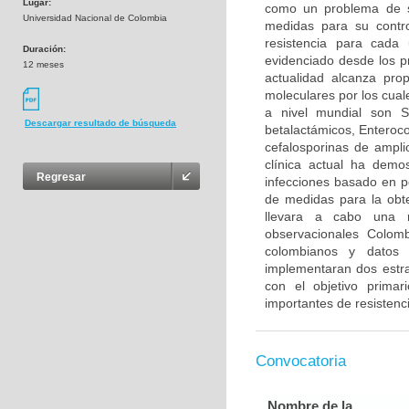
Lugar:
como un problema de s
Universidad Nacional de Colombia
medidas para su control
resistencia para cada
Duración:
evidenciado desde los p
12 meses
actualidad alcanza pr
moleculares por los cua
a nivel mundial son S
Descargar resultado de búsqueda
betalactámicos, Enteroco
cefalosporinas de ampli
clínica actual ha demo
Regresar
infecciones basado en per
de medidas para la obte
llevara a cabo una re
observacionales Colomb
colombianos y datos 
implementaran dos estra
con el objetivo primar
importantes de resistenci
Convocatoria
Nombre de la