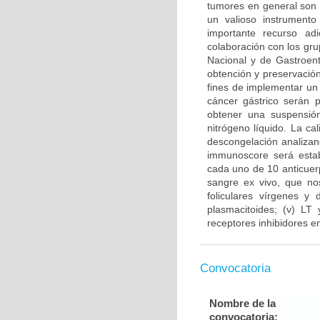
tumores en general son 
un valioso instrument
importante recurso ad
colaboración con los gru
Nacional y de Gastroent
obtención y preservación
fines de implementar un
cáncer gástrico serán 
obtener una suspensión
nitrógeno líquido. La ca
descongelación analizand
immunoscore será estab
cada uno de 10 anticuer
sangre ex vivo, que nos
foliculares vírgenes y 
plasmacitoides; (v) LT
receptores inhibidores en
Convocatoria
Nombre de la
convocatoria: