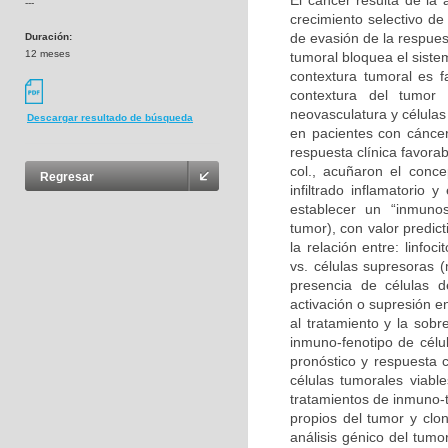
El cáncer resulta de la
---
crecimiento selectivo de
de evasión de la respues
Duración:
12 meses
tumoral bloquea el sist
contextura tumoral es f
contextura del tumor 
neovasculatura y células
Descargar resultado de búsqueda
en pacientes con cáncer
respuesta clínica favora
col., acuñaron el conce
Regresar
infiltrado inflamatorio
establecer un “inmunosc
tumor), con valor predic
la relación entre: linf
vs. células supresoras (
presencia de células 
activación o supresión e
al tratamiento y la sobre
inmuno-fenotipo de célul
pronóstico y respuesta c
células tumorales viabl
tratamientos de inmuno-t
propios del tumor y clon
análisis génico del tumo