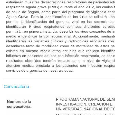
estudiaran muestras de secreciones respiratorias de pacientes ad
respiratoria aguda grave (IRAG) durante el año 2012, las cuales f
de salud de Bogotá, como parte del programa de vigilancia centi
Aguda Grave. Para la identificación de los virus se utilizará un
permite la identificación del genoma viral en las secreciones 
identificaran 9 virus respiratorios con sus diferentes seroti
permitirán en primera instancia, describir los virus causantes de i
medio e identificar la coinfección viral. Adicionalmente, mediant
identificarán las variables clínicas y radiológicas asociadas co
desenlaces tanto de morbilidad como de mortalidad de estos p
existen en nuestro medio otros estudios que realicen identific
influenza en pacientes adultos con infección respiratoria, es po
resultados obtenidos tendrán impacto tanto a nivel de vigilan
atención medica prestada a los pacientes con infección respira
servicios de urgencias de nuestra ciudad.
Convocatoria
PROGRAMA NACIONAL DE SEM
Nombre de la
INVESTIGACIÓN, CREACIÓN E 
convocatoria:
UNIVERSIDAD NACIONAL DE CO