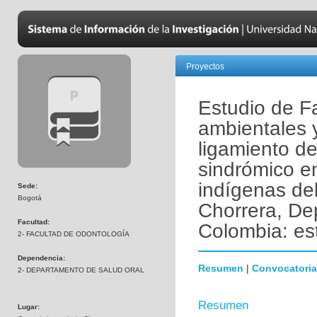
Proyectos
Estudio de Fa
ambientales 
ligamiento de
sindrómico e
indígenas del
Sede:
Bogotá
Chorrera, D
Facultad:
Colombia: es
2- FACULTAD DE ODONTOLOGÍA
Dependencia:
Resumen
|
Convocatoria
2- DEPARTAMENTO DE SALUD ORAL
Resumen
Lugar: