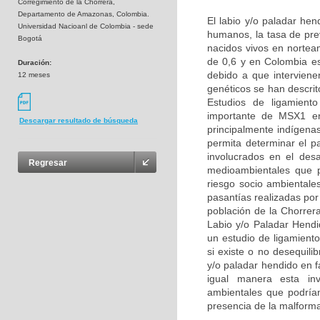
Corregimiento de la Chorrera,
Departamento de Amazonas, Colombia.
El labio y/o paladar he
Universidad Nacioanl de Colombia - sede
humanos, la tasa de pre
Bogotá
nacidos vivos en nortea
de 0,6 y en Colombia e
Duración:
debido a que interviene
12 meses
genéticos se han descri
Estudios de ligamient
importante de MSX1 en 
Descargar resultado de búsqueda
principalmente indígena
permita determinar el p
involucrados en el des
Regresar
medioambientales que p
riesgo socio ambientale
pasantías realizadas por
población de la Chorrer
Labio y/o Paladar Hend
un estudio de ligamient
si existe o no desequil
y/o paladar hendido en 
igual manera esta inve
ambientales que podrían 
presencia de la malform