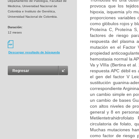
Trombosis es una obstru
Departamento de Patología, Facultad de
provoca que los tejidos
Medicina, Universidad Nacional de
hipoxia, isquemia y/o m
Colombia e Instituto de Genética,
Universidad Nacional de Colombia.
proporciones variables
como glóbulos rojos y bl
Duración:
Proteína C, Proteína S
12 meses
factores de riesgo par
respuesta del plasma a
mutación en el Factor 
propiedad anticoagulante
Descargar resultado de búsqueda
hemostasia normal la APC
Va y VIIIa (Bertina et al
respuesta APC débil es 
Regresar
el gen del factor V Le
sustitución guanina-ad
correspondiente Arginina
un cambio simple en pos
un cambio de bases Guan
con altos niveles de pr
general y 8 en persona
Metilentetrahidrofolat
circulatoria de folato,
Muchas mutaciones han 
como factor de riesgo p