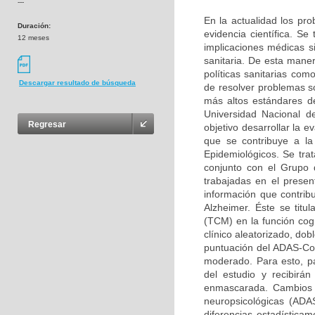
---
En la actualidad los p
Duración:
evidencia científica. Se
12 meses
implicaciones médicas s
sanitaria. De esta mane
políticas sanitarias co
Descargar resultado de búsqueda
de resolver problemas s
más altos estándares d
Universidad Nacional d
Regresar
objetivo desarrollar la e
que se contribuye a la
Epidemiológicos. Se tra
conjunto con el Grupo 
trabajadas en el presen
información que contrib
Alzheimer. Éste se titu
(TCM) en la función cogn
clínico aleatorizado, do
puntuación del ADAS-Cog
moderado. Para esto, pa
del estudio y recibirá
enmascarada. Cambios e
neuropsicológicas (ADA
diferencias estadística