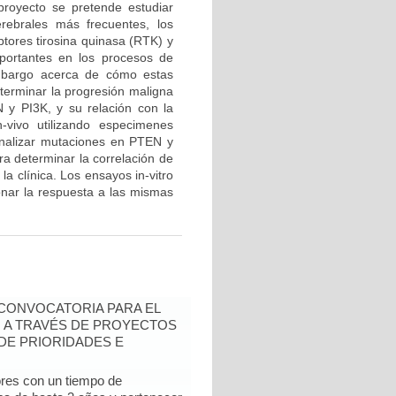
proyecto se pretende estudiar
rebrales más frecuentes, los
ptores tirosina quinasa (RTK) y
mportantes en los procesos de
embargo acerca de cómo estas
eterminar la progresión maligna
N y PI3K, y su relación con la
-vivo utilizando especimenes
analizar mutaciones en PTEN y
ra determinar la correlación de
a clínica. Los ensayos in-vitro
ionar la respuesta a las mismas
- CONVOCATORIA PARA EL
N A TRAVÉS DE PROYECTOS
DE PRIORIDADES E
ores con un tiempo de