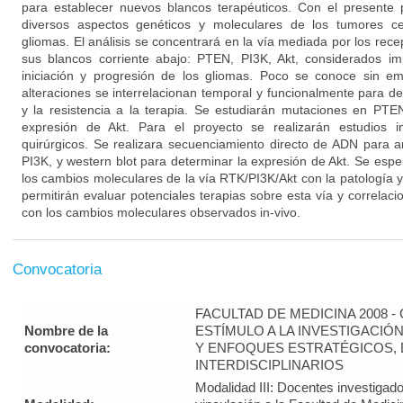
para establecer nuevos blancos terapéuticos. Con el presente 
diversos aspectos genéticos y moleculares de los tumores ce
gliomas. El análisis se concentrará en la vía mediada por los rece
sus blancos corriente abajo: PTEN, PI3K, Akt, considerados i
iniciación y progresión de los gliomas. Poco se conoce sin 
alteraciones se interrelacionan temporal y funcionalmente para d
y la resistencia a la terapia. Se estudiarán mutaciones en PTE
expresión de Akt. Para el proyecto se realizarán estudios in
quirúrgicos. Se realizara secuenciamiento directo de ADN para 
PI3K, y western blot para determinar la expresión de Akt. Se espe
los cambios moleculares de la vía RTK/PI3K/Akt con la patología y l
permitirán evaluar potenciales terapias sobre esta vía y correlac
con los cambios moleculares observados in-vivo.
Convocatoria
FACULTAD DE MEDICINA 2008 
Nombre de la
ESTÍMULO A LA INVESTIGACIÓ
convocatoria:
Y ENFOQUES ESTRATÉGICOS, 
INTERDISCIPLINARIOS
Modalidad III: Docentes investigad