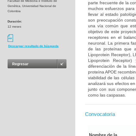
Facultad de Medicina e Instituto de
parte frecuente de la co
Genética, Universidad Nacional de
muchos esfuerzos para 
Colombia
llevar al estado patológ
son preocupación consta
Duración:
una vía común que esta
12 meses
objetivo de este proyec
receptores en el balan
neuronal. La primera fa
Descargar resultado de búsqueda
de las proteínas que 
Lipoprotein Receptor), 
Lipoprotein Receptor
Regresar
diferenciación de la lín
proteína APOE recombina
viabilidad de las célula
analizará sus efectos en
junto con sus component
como las caspasas.
Convocatoria
Nombre de la