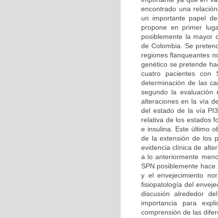
encontrado una relación
un importante papel de
propone en primer luga
posiblemente la mayor ca
de Colombia. Se pretend
regiones flanqueantes n
genético se pretende hac
cuatro pacientes con 
determinación de las car
segundo la evaluación m
alteraciones en la vía d
del estado de la vía PI
relativa de los estados 
e insulina. Este último 
de la extensión de los 
evidencia clínica de alt
a lo anteriormente menc
SPN posiblemente hace pa
y el envejecimiento no
fisiopatología del enve
discusión alrededor d
importancia para expl
comprensión de las difer