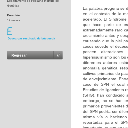
Departamento de Pediatría Instituto de
Genética
La palabra progeria se d
en el contexto de la m
Duración:
acelerado. El Síndrome
12 meses
que hace parte de es
extremadamente raro car
crecimiento antes y des
Descargar resultado de búsqueda
causando que la piel pa
casos sucede el deceso
poseen alteraciones b
Regresar
hiperinsulinismo son lo
diferentes autores es
anomalía genética resp
cultivos primarios de pa
de envejecimiento. Entr
caso de SPN el cual n
Estudios de ligamiento r
(SHG), han conducido a
embargo, no se han enc
primarios provenientes 
del SPN podría ser difer
misma vía o haciendo p
reportadas para el SPN
importante ya que en v