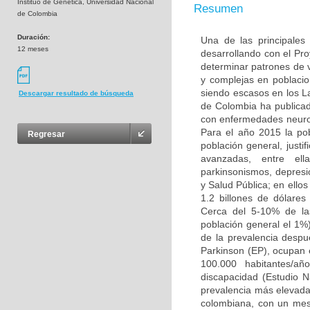
Instituo de Genética, Universidad Nacional
Resumen
de Colombia
Duración:
Una de las principales
12 meses
desarrollando con el Pr
determinar patrones de
y complejas en poblacio
siendo escasos en los L
Descargar resultado de búsqueda
de Colombia ha publicad
con enfermedades neuro
Para el año 2015 la po
Regresar
población general, justi
avanzadas, entre ell
parkinsonismos, depresió
y Salud Pública; en ello
1.2 billones de dólare
Cerca del 5-10% de la
población general el 1%
de la prevalencia desp
Parkinson (EP), ocupan 
100.000 habitantes/añ
discapacidad (Estudio 
prevalencia más elevada 
colombiana, con un mest