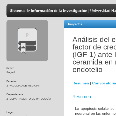
Proyectos
Análisis del 
factor de crec
(IGF-1) ante 
ceramida en 
endotelio
Sede:
Bogotá
Facultad:
Resumen
|
Convocatoria
2- FACULTAD DE MEDICINA
Dependencia:
Resumen
2- DEPARTAMENTO DE PATOLOGÍA
La apoptosis celular se
Lugar:
neuronal en las enferm