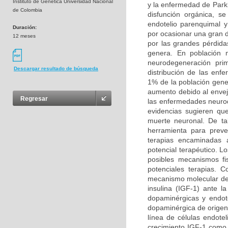
Instituto de Genética Universidad Nacional
y la enfermedad de Park
de Colombia
disfunción orgánica, s
endotelio parenquimal 
Duración:
por ocasionar una gran 
12 meses
por las grandes pérdida
genera. En población 
neurodegeneración prim
Descargar resultado de búsqueda
distribución de las en
1% de la población gene
aumento debido al enveje
Regresar
las enfermedades neurod
evidencias sugieren qu
muerte neuronal. De ta
herramienta para preven
terapias encaminadas a
potencial terapéutico. L
posibles mecanismos fi
potenciales terapias. 
mecanismo molecular del 
insulina (IGF-1) ante 
dopaminérgicas y endote
dopaminérgica de origen 
línea de células endotel
crecimiento IGF-1 como a